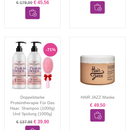
€ 45,56
€ 179,00
-71%
Doppelstarke
HAIR JAZZ Maske
Proteintherapie Für Das
€ 49,50
Haar: Shampoo (1000g)
Und Spülung (1000g)
€ 39,90
€ 137,98