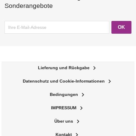
Sonderangebote
navigate_next
Lieferung und Rückgabe
navigate_next
Datenschutz und Cookie-Informationen
navigate_next
Bedingungen
navigate_next
IMPRESSUM
navigate_next
Über uns
navigate_next
Kontakt