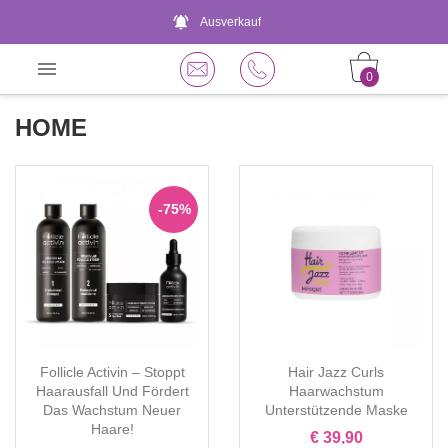
notifications_active
Ausverkauf

0
HOME
-75%
Follicle Activin – Stoppt
Hair Jazz Curls
Haarausfall Und Fördert
Haarwachstum
Das Wachstum Neuer
Unterstützende Maske
Haare!
€ 39,90