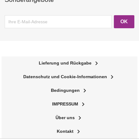
navigate_next
Lieferung und Rückgabe
navigate_next
Datenschutz und Cookie-Informationen
navigate_next
Bedingungen
navigate_next
IMPRESSUM
navigate_next
Über uns
navigate_next
Kontakt