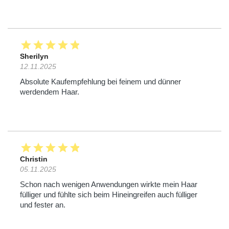
star
star
star
star
star
Sherilyn
12.11.2025
Absolute Kaufempfehlung bei feinem und dünner
werdendem Haar.
star
star
star
star
star
Christin
05.11.2025
Schon nach wenigen Anwendungen wirkte mein Haar
fülliger und fühlte sich beim Hineingreifen auch fülliger
und fester an.