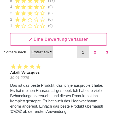
star
star
star
star
star
5
(13)
star
star
star
star
star_border
4
(0)
star
star
star
star_border
star_border
3
(0)
star
star
star_border
star_border
star_border
2
(0)
star
star_border
star_border
star_border
star_border
1
(0)
Eine Bewertung verfassen
edit
Sortiere nach
1
2
3
star
star
star
star
star
Adaili Velasquez
30.01.2026
Das ist das beste Produkt, das ich je ausprobiert habe.
Es hat meinen Haarausfall gestoppt. Ich habe so viele
Behandlungen versucht, und dieses Produkt hat ihn
komplett gestoppt. Es hat auch das Haarwachstum
enorm angeregt. Einfach das beste Produkt überhaupt!
👏😍😍 ab der ersten Anwendung