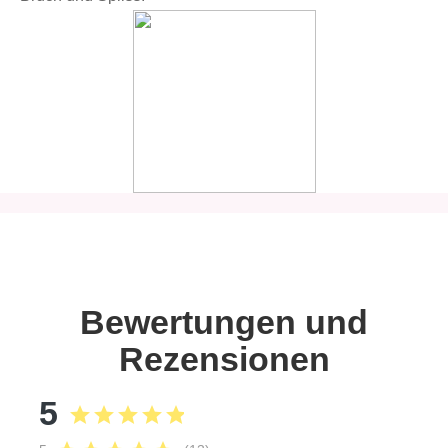
Bewertungen und
Rezensionen
5
star
star
star
star
star