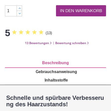
IN DEN WARENKORB
5
star
star
star
star
star
(
13
)
|
13 Bewertungen
Bewertung schreiben
Beschreibung
Gebrauchsanweisung
Inhaltsstoffe
Schnelle und spürbare Verbesseru
ng des Haarzustands!