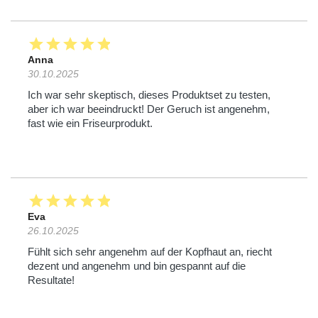
star
star
star
star
star
Anna
30.10.2025
Ich war sehr skeptisch, dieses Produktset zu testen,
aber ich war beeindruckt! Der Geruch ist angenehm,
fast wie ein Friseurprodukt.
star
star
star
star
star
Eva
26.10.2025
Fühlt sich sehr angenehm auf der Kopfhaut an, riecht
dezent und angenehm und bin gespannt auf die
Resultate!