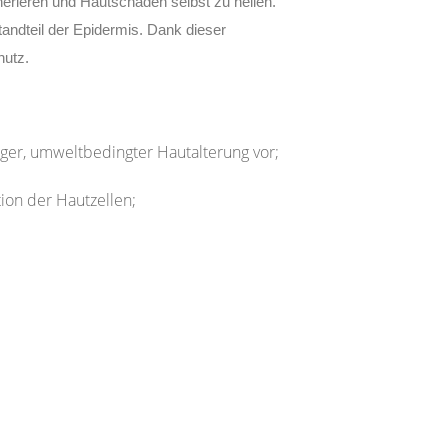
nerieren und Hautschäden selbst zu heilen.
tandteil der Epidermis. Dank dieser
hutz.
iger, umweltbedingter Hautalterung vor;
on der Hautzellen;