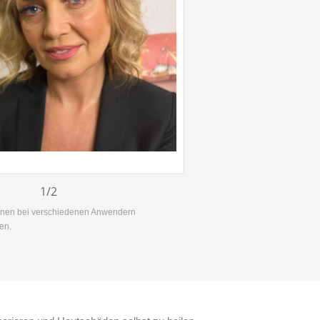
1
/2
nnen bei verschiedenen Anwendern
en.