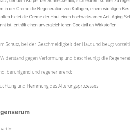
atz, der dem Körper der Schnecke hilft, sich extrem schnell zu rege
zium in der Creme die Regeneration von Kollagen, einem wichtigen Bes
stoffen bietet die Creme der Haut einen hochwirksamen Anti-Aging-Sc
nt ist, enthält einen unvergleichlichen Cocktail an Wirkstoffen:
eim Schutz, bei der Geschmeidigkeit der Haut und beugt vorzeit
Widerstand gegen Verformung und beschleunigt die Regenerati
nd, beruhigend und regenerierend;
euchtung und Hemmung des Alterungsprozesses.
ugenserum
artie;