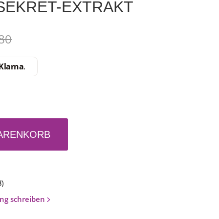
SEKRET-EXTRAKT
,80
Klarna
.
WARENKORB
3
)
ng schreiben