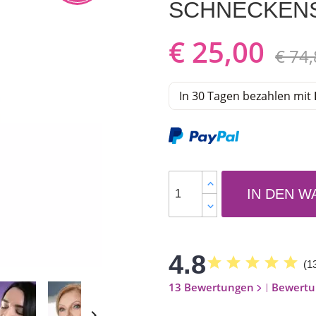
SCHNECKEN
€ 25,00
€ 74
In 30 Tagen bezahlen mit
IN DEN 
4.8
star
star
star
star
star
(
1
13 Bewertungen
Bewertu
|
