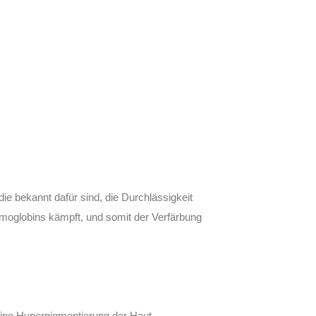
e bekannt dafür sind, die Durchlässigkeit
ämoglobins kämpft, und somit der Verfärbung
 eine Hyperpigmentierung der Haut.