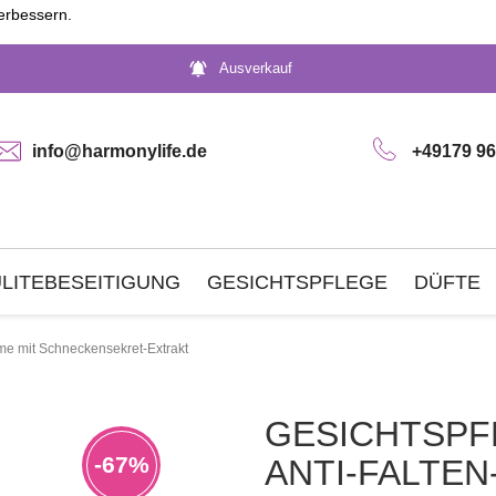
erbessern.
notifications_active
Ausverkauf
info@harmonylife.de
+49179 96
LITEBESEITIGUNG
GESICHTSPFLEGE
DÜFTE
eme mit Schneckensekret-Extrakt
GESICHTSPF
-67%
ANTI-FALTE