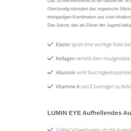
Das Schneckensekret ist ein natürlicher Sch
Gleichzeitig stimuliert das organische Sili
einzigartigen Kombination aus zwei Inhalts
Das Sekret, das als Elixier der Jugend bekan
Elastin
spielt eine wichtige Rolle b
Kollagen
verleiht dem Hautgewebe 
Allantoin
wirkt feuchtigkeitsspende
Vitamine A
und
C
beitragen zu Bef
LUMIN EYE Aufhellendes A
Glättet Schwellungen um die Augenp