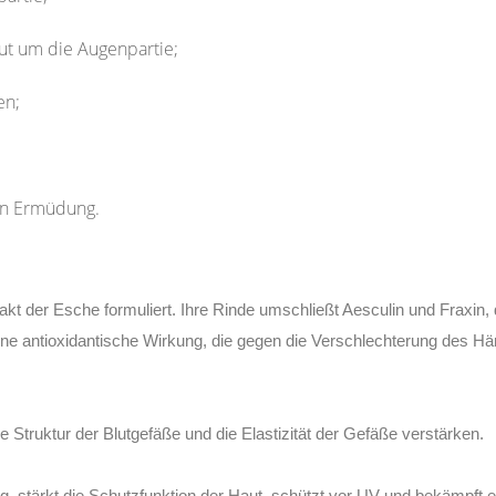
aut um die Augenpartie;
en;
on Ermüdung.
 der Esche formuliert. Ihre Rinde umschließt Aesculin und Fraxin, di
 eine antioxidantische Wirkung, die gegen die Verschlechterung des H
e Struktur der Blutgefäße und die Elastizität der Gefäße verstärken.
ng, stärkt die Schutzfunktion der Haut, schützt vor UV und bekämpft