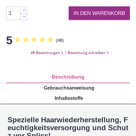
IN DEN WARENKORB
5
star
star
star
star
star
(
48
)
|
48 Bewertungen
Bewertung schreiben
Beschreibung
Gebrauchsanweisung
Inhaltsstoffe
Spezielle Haarwiederherstellung, F
euchtigkeitsversorgung und Schut
z vor Spliss!