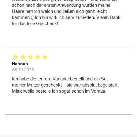
schon nach der ersten Anwendung wurden meine
Haare herrlich weich und ließen sich ganz leicht
kämmen :) Ich bin wirklich sehr zufrieden. Vielen Dank
für das tolle Geschenk!
star
star
star
star
star
Hannah
28.10.2025
Ich habe die teurere Variante bestellt und ein Set
meiner Mutter geschenkt – sie war absolut begeistert.
Mittlerweile bestelle ich sogar schon im Voraus.