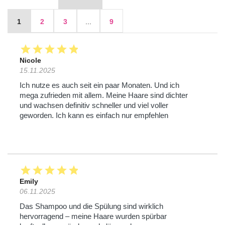
1
2
3
...
9
star
star
star
star
star
Nicole
15.11.2025
Ich nutze es auch seit ein paar Monaten. Und ich
mega zufrieden mit allem. Meine Haare sind dichter
und wachsen definitiv schneller und viel voller
geworden. Ich kann es einfach nur empfehlen
star
star
star
star
star
Emily
06.11.2025
Das Shampoo und die Spülung sind wirklich
hervorragend – meine Haare wurden spürbar