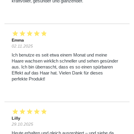
kraftvoller, gesünder und glänzender.
star
star
star
star
star
Emma
02.11.2025
Ich benutze es seit etwa einem Monat und meine
Haare wachsen wirklich schneller und sehen gesünder
aus. Ich bin überrascht, dass es so einen spürbaren
Effekt auf das Haar hat. Vielen Dank für dieses
perfekte Produkt!
star
star
star
star
star
Lilly
29.10.2025
Heute erhalten und gleich ausprobiert – und siehe da,