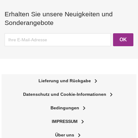
Erhalten Sie unsere Neuigkeiten und
Sonderangebote
navigate_next
Lieferung und Rückgabe
navigate_next
Datenschutz und Cookie-Informationen
navigate_next
Bedingungen
navigate_next
IMPRESSUM
navigate_next
Über uns