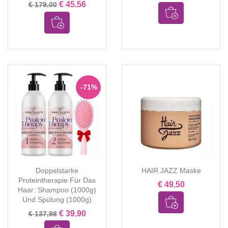
€ 45,56
€ 179,00
-71%
Doppelstarke
HAIR JAZZ Maske
Proteintherapie Für Das
€ 49,50
Haar: Shampoo (1000g)
Und Spülung (1000g)
€ 39,90
€ 137,98