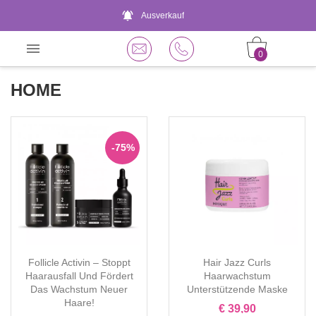
notifications_active
Ausverkauf

0
HOME
-75%
Follicle Activin – Stoppt
Hair Jazz Curls
Haarausfall Und Fördert
Haarwachstum
Das Wachstum Neuer
Unterstützende Maske
Haare!
€ 39,90