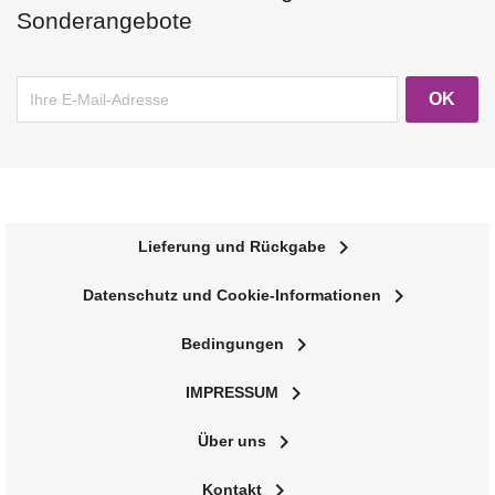
Sonderangebote
navigate_next
Lieferung und Rückgabe
navigate_next
Datenschutz und Cookie-Informationen
navigate_next
Bedingungen
navigate_next
IMPRESSUM
navigate_next
Über uns
navigate_next
Kontakt