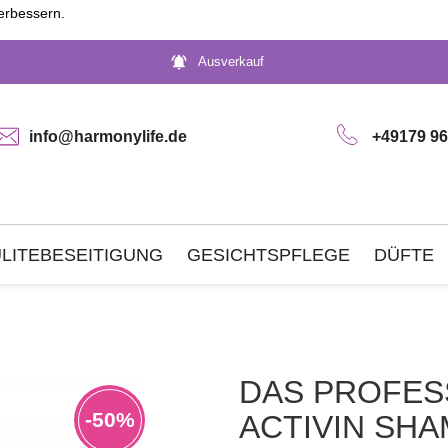
erbessern.
notifications_active
Ausverkauf
info@harmonylife.de
+49179 96
LITEBESEITIGUNG
GESICHTSPFLEGE
DÜFTE
DAS PROFES
-50%
ACTIVIN SH