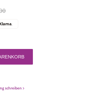
,00
Klarna
.
WARENKORB
ng schreiben