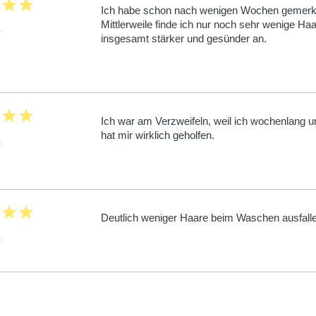
r
star
star
Ich habe schon nach wenigen Wochen gemerkt,
Mittlerweile finde ich nur noch sehr wenige Haa
5
insgesamt stärker und gesünder an.
r
star
star
Ich war am Verzweifeln, weil ich wochenlang un
hat mir wirklich geholfen.
5
r
star
star
Deutlich weniger Haare beim Waschen ausfalle
5