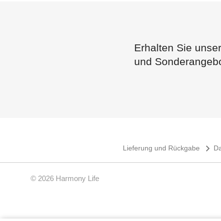
Erhalten Sie unse
und Sonderangeb
navigate_next
Lieferung und Rückgabe
Da
© 2026 Harmony Life