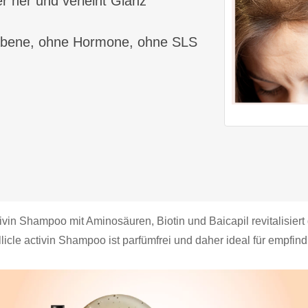
er her und verleiht Glanz
rabene, ohne Hormone, ohne SLS
ivin Shampoo mit Aminosäuren, Biotin und Baicapil revitalisiert
cle activin Shampoo ist parfümfrei und daher ideal für empfind