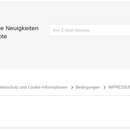
re Neuigkeiten
ote
navigate_next
navigate_next
tenschutz und Cookie-Informationen
Bedingungen
IMPRESS