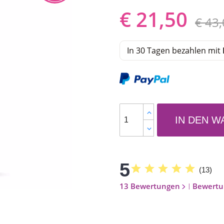
€ 21,50
€ 43
In 30 Tagen bezahlen mit
IN DEN 
5
star
star
star
star
star
(
13
)
13 Bewertungen
Bewertu
|