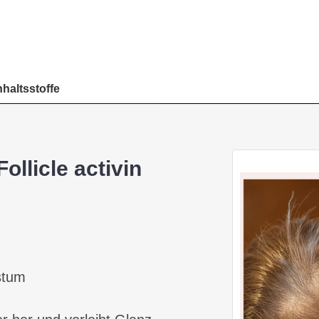
nhaltsstoffe
ollicle activin
stum